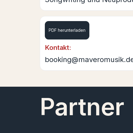
PDF herunterladen
Kontakt:
booking@maveromusik.d
Partner