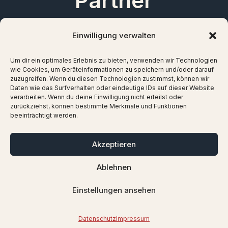
Partner
Einwilligung verwalten
Um dir ein optimales Erlebnis zu bieten, verwenden wir Technologien
wie Cookies, um Geräteinformationen zu speichern und/oder darauf
zuzugreifen. Wenn du diesen Technologien zustimmst, können wir
Daten wie das Surfverhalten oder eindeutige IDs auf dieser Website
verarbeiten. Wenn du deine Einwilligung nicht erteilst oder
zurückziehst, können bestimmte Merkmale und Funktionen
beeinträchtigt werden.
Akzeptieren
Ablehnen
Einstellungen ansehen
©2026 - Ein Projekt des
Stadtmarketing Hof e.V.
Datenschutz
Impressum
mit Unterstützung lokaler Partner