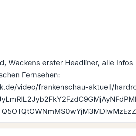
 Wackens erster Headliner, alle Infos
ischen Fernsehen:
k.de/video/frankenschau-aktuell/hard
2JyLmRlL2Jyb2FkY2FzdC9GMjAyNFdPM
LTQ5OTQtOWNmMS0wYjM3MDIwMzEzZ