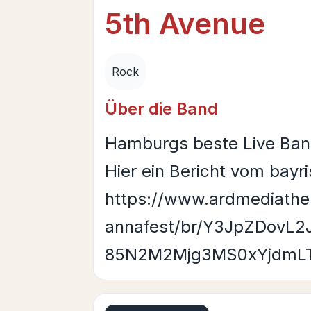
5th Avenue
Rock
Über die Band
Hamburgs beste Live Band,
Hier ein Bericht vom bayr
https://www.ardmediathe
annafest/br/Y3JpZDovL
85N2M2Mjg3MS0xYjdm