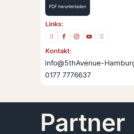
PDF herunterladen
Links:
Kontakt:
info@5thAvenue-Hambur
0177 7776637
Partner