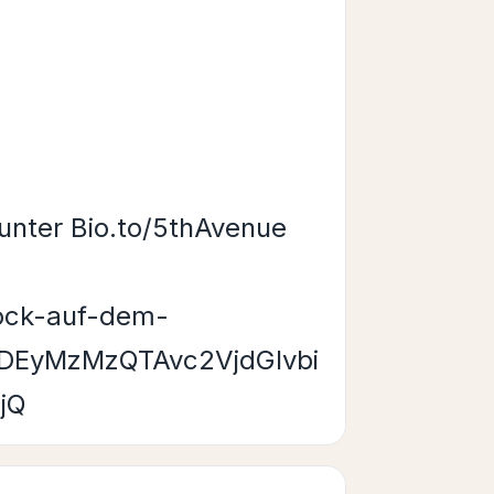
 unter Bio.to/5thAvenue
rock-auf-dem-
DEyMzMzQTAvc2VjdGlvbi
jQ